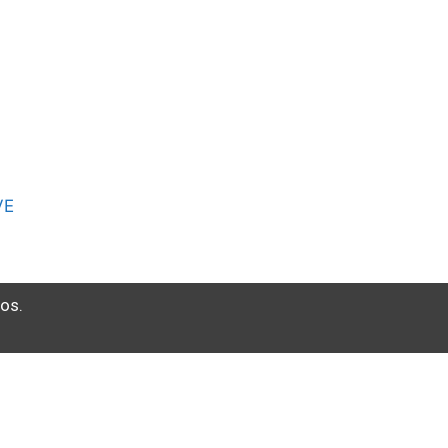
VE
os.